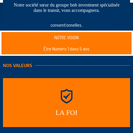
Notre société sœur du groupe bnb investment spécialisée
NOTRE MISSION
dans le transit, vous accompagnera.
SATRAC-MBRI S.A
Focalise son energie sur les marchandises
conventionnelles.
NOTRE VISION
Être Numéro 1 dans 5 ans
NOS VALEURS
LA FOI